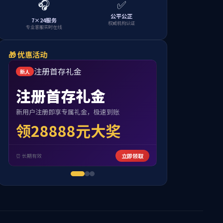
期中和青年讲坛圆满结束
5栋学生公寓104房间，第二期中和青
方国际商学院工商管理学博士