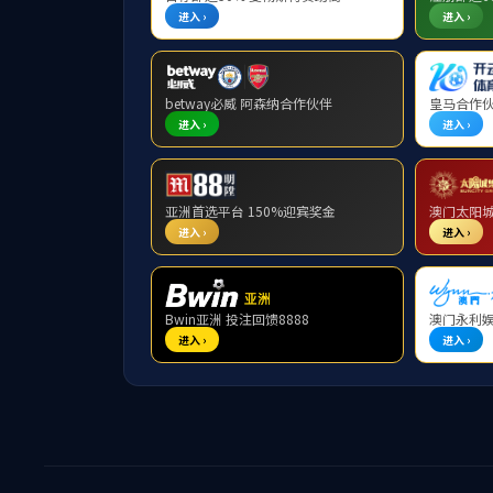
磨练本领
29
2023年11
2023.11
年讲坛顺利举办，
REHMAN MA