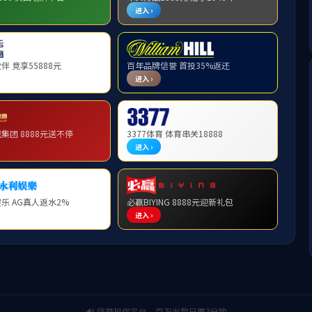
聚力青春 追梦青年共创未来—— 第二
月21日15:00于william威廉亚洲官方1
本次讲坛邀请到了william威廉亚洲官
NZAR为同学们做精彩分享。