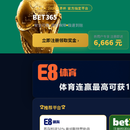
******
-海大官网
-网上服务大厅