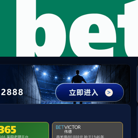
william威廉亚洲官方(中国)有限公
首页
书