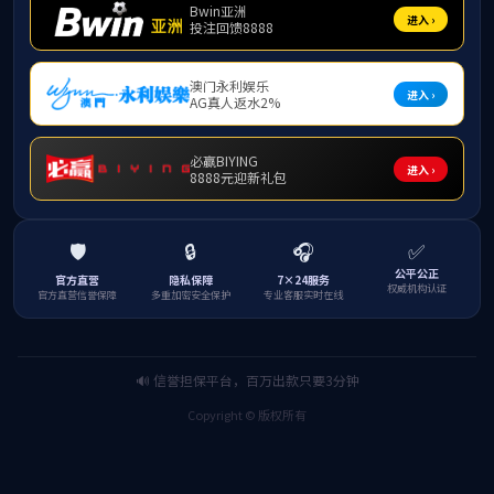
william威廉亚洲官方2023年度学生榜样——王
欣怡
2024.05.14
william威廉亚洲官方2023年度学生榜样——安
娜
2024.05.14
喜报来啦！
2023.12.06
喜报来啦
2022.11.17
william威廉亚洲官方大学生志愿服务项目分别喜
获海南省志愿服务大赛金奖、铜奖